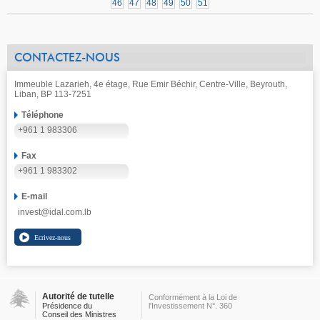
46
47
48
49
50
51
CONTACTEZ-NOUS
Immeuble Lazarieh, 4e étage, Rue Emir Béchir, Centre-Ville, Beyrouth,
Liban, BP 113-7251
Téléphone
+961 1 983306
Fax
+961 1 983302
E-mail
invest@idal.com.lb
Autorité de tutelle
Conformément à la Loi de
Présidence du
l'Investissement N°. 360
Conseil des Ministres