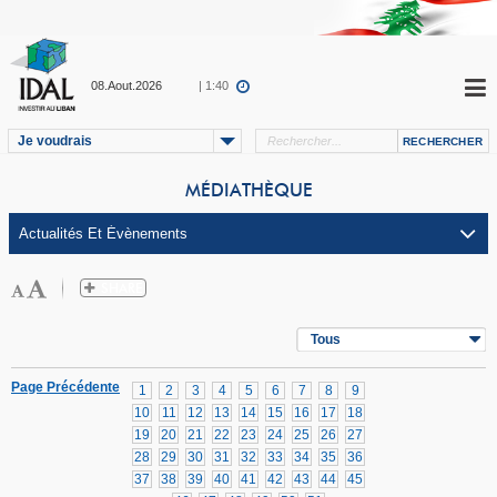
08.Aout.2026
| 1:40
Je voudrais
MÉDIATHÈQUE
Tous
Page Précédente
1
2
3
4
5
6
7
8
9
10
11
12
13
14
15
16
17
18
19
20
21
22
23
24
25
26
27
28
29
30
31
32
33
34
35
36
37
38
39
40
41
42
43
44
45