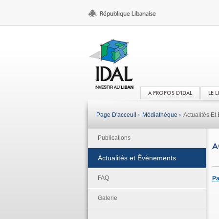
A PROPOS D'IDAL
LE 
Page D'acceuil ›
Médiathèque ›
Actualités E
Publications
A
Actualités et Évènements
FAQ
Pa
Galerie