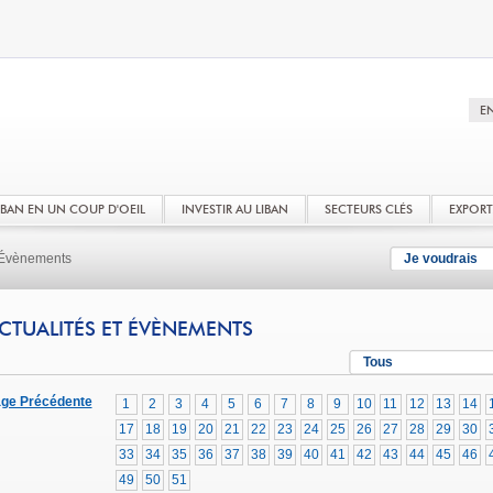
LIBAN EN UN COUP D'OEIL
INVESTIR AU LIBAN
SECTEURS CLÉS
EXPOR
t Évènements
Je voudrais
CTUALITÉS ET ÉVÈNEMENTS
Tous
ge Précédente
1
2
3
4
5
6
7
8
9
10
11
12
13
14
17
18
19
20
21
22
23
24
25
26
27
28
29
30
33
34
35
36
37
38
39
40
41
42
43
44
45
46
49
50
51