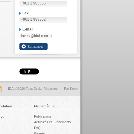
+961 1 983306
Fax
+961 1 983302
E-mail
invest@idal.com.lb
IDAL©2026 Tous Droits Réservés
Par Koein
ortation
Médiathèque
rçu
Publications
Actualités et Évènements
FAQ
Galerie