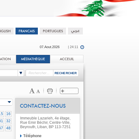
07.Aout.2026
| 24:11
TATION
MÉDIATHÈQUE
ACCEUIL
CONTACTEZ-NOUS
15
16
Immeuble Lazarieh, 4e étage,
31
32
Rue Emir Béchir, Centre-Ville,
Beyrouth, Liban, BP 113-7251
47
48
Téléphone