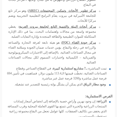
في البقاع.
مركز
تطوير
الأبحاث
وتمكين
المجتمعات
(AREC)
وهو مركز تابع
للجامعة الأميركية في بيروت يقدّم البرامج التعليمية التجريبية ويضم
مركزًا للأبحاث.
مركز أبحاث البيئة والتنمية التابع لجامعة بيروت العربية
:
يغطي
مجموعة واسعة من مجالات واهتمامات البحث، بما في ذلك الإدارة
المتكاملة للموارد الطبيعية والطاقة المتجددة وإدارة النفايات الصلبة.
مركز جودة الغذاء (
FQC
)
هو هيئة تابعة لغرفة التجارة والصناعة
والزراعة في زحلة والبقاع. يؤمن خدمات ضمان الجودة وسلامة الغذاء
في مجال الصناعات الغذائية، بالإضافة إلى الاختبارات الميكروبيولوجية
والفيزيائية – الكيميائية واختبارات السموم لكل مجالات الصناعات
الغذائية.
تمت المباشرة بـ
7 مشاريع استثمارية كبيرة،
في القطاع الصناعي وقطاع
الصناعات الغذائية، تخطّت قيمتها الـ113.4 مليون دولار، فساهمت في تأمين 694
فرصة عمل مباشرة و3260 فرصة عمل غير مباشرة.
وجود مطار الرياق
الذي يمكن أن يشكّل بوابة رئيسية للتصدير عند تشغيله.
الفرص الاستثمارية:
الزراعة:
إن وجود نهرين وأراضٍ خصبة بالإضافة إلى انخفاض أسعار إمدادات
المنتجات الزراعية والخبرة التي تتمتع بها القوى العاملة المحلية وقرب المسافة
الذي يخفف من تكاليف الصفقات، كلها عوامل تجعل من البقاع مجموعة زراعية
تستقطب المستثمرين.