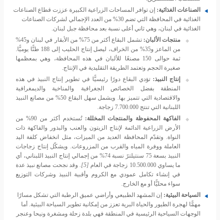
الصناعات الغذائية:
إن توافر المساحات الزراعية الكبيرة عززت قطاع الصناعات
الغذائية في المحافظة التي تضم 30% من العدد الإجمالي لشركات الصناعات
الغذائية في لبنان، وهي ثاني أعلى نسبة بعد محافظة جبل لبنان.
منتجات الألبان:
تشمل البقاع أكثر من 75% من الأبقار في لبنان و45%
من الماعز و35% من الخراف، ليصل إنتاج الحليب إلى 188 طنًّا يوميًّا.
ثمة حوالى 150 مصنعًا للألبان في هذه المحافظة، وهي بمعظمها
صغيرة الحجم وتعتمد الطريقة التقليدية في الإنتاج.
إنتاج النبيذ:
تؤدي البقاع دورًا رئيسيًّا في تطوير إنتاج النبيذ في هذه
المنطقة بفضل الخصائص الجغرافية والمناخية والديمغرافية
والاقتصادية التي تتميز بها. ويشمل سهل البقاع 50% من مصانع النبيذ
اللبنانية التي تنتج 7.700.000 زجاجة.
الفاكهة المحفوظة والمنتجات المخللة:
تُستخدم أكثر من 90% من
الأرض الزراعية الدائمة لإنتاج الزيتون والعنب والبذور والفاكهة ذات
النواة. وتقدّم المحافظة العديد من الميزات، مثل انخفاض كلفة اليد
العاملة ووفرة المياه والقرب من المزروعات. ويشكّل إنتاج زجاجات
النبيذ بسعة 75 سنتيلترً نسبة 74% من إجمالي إنتاج النبيذ اللبناني، أي
ما يساوي 10.500.000 زجاجة في العام
[5]
.
وقد نجحت مصانع نبيذ عدة
في إنشاء تكامل عمودي مع الكروم وأقبية النبيذ وشركات التوزيع
سواء محليًّا أو مع الخارج.
السياحة البيئية:
إن المشهد الطبيعي وأراضي عميق الرطبة التي تشكل مسارًا
مهمًّا لهجرة الطيور والحياة البرية تعزز من إمكانية تطوير السياحة البيئية. أما
الوجهات السياحية الرئيسية في المنطقة فهي بلدة زحلة ومشغرة ونيحا وعنجر