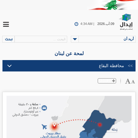
09.آب.2026
4:34 AM |
أريد أن
لمحة عن لبنان