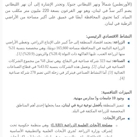
(الأورنطس) شمالاً ونهر الليطاني جنوبًا. وتجدر الإشارة إلى أن نهر الليطاني
يضم أكبر سدٍّ في لبنان، وهو نهر القرعون بسعة 220 مليون متر مكعّب من
المياه. كما تحتوي المحافظة أيضًا في عميق على أكبر مساحة من الأراضي
الرطبة في لبنان.
النشاط الاقتصادي الرئيسي:
الزراعة:
يعتمد اقتصاد المنطقة إلى حدٍّ كبير على الإنتاج الزراعي. وتغطي الأراضي
الزراعية الدائمة في المحافظة مساحة 165,660 دونمًا، وهي مخصصة بنسبة 31%
منها لزراعة العنب، تليها الفاكهة ذات النواة (28.4%) والزيتون (20.9%)
[1]
.
الصناعة:
ثمة 323 شركة صناعية في البقاع، وهي تمثل 8% من مجموع الشركات
الصناعية في لبنان
[2]
.
وتعمل هذه الشركات بنسبة 43.02% في قطاع الصناعات
الغذائية
[3]
.
أما النشاط الصناعي فيتركز في زحلة التي تضم 278 شركة صناعية
.
[4]
الميزات التنافسية:
وجود 10 جامعات و5 مدارس مهنية.
تتميز المنطقة
بأفضل نوعية تربة في لبنان،
مما يجعلها إحدى أهم المناطق
المخصصة للزراعة المكثفة في البلد.
مراكز الأبحاث:
مصلحة الأبحاث العلمية الزراعية
(LARI)
: وهي منظمة حكومية تحت
إشراف وزارة الزراعة. تُجري الأبحاث العلمية والتطبيقية الأساسية
لتطوير القطاع الزراعي والنهوض به في لبنان. ولديها 3 مراكز أبحاث