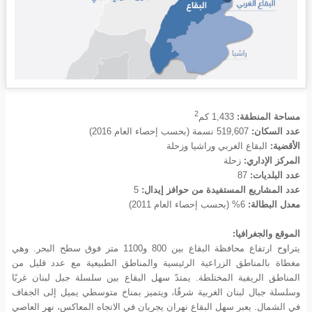
2
مساحة المنطقة:
1,433
كم
عدد السكان:
519,607 نسمة (بحسب إحصاء العام 2016)
الأقضية:
البقاع الغربي وراشيا وزحلة
المركز الإداري:
زحلة
عدد البلديات:
87
عدد المشاريع المستفيدة من حوافز إيدال:
5
معدل البطالة:
6% (بحسب إحصاء العام 2011)
الموقع والجغرافيا:
يتراوح ارتفاع محافظة البقاع بين 800 و1100 متر فوق سطح البحر. وهي
مغطاة بالمناطق الزراعية الرئيسية والمناطق الطبيعية مع عدد قليل من
المناطق الريفية المختلطة. يمتدّ سهل البقاع بين سلسلة جبل لبنان غربًا
وسلسلة جبال لبنان الغربية شرقًا، ويتميز بمناخ متوسطي يميل إلى الجفاف
في الشمال. يعبر سهل البقاع نهران يجريان في الاتجاه المعاكس، نهر العاصي