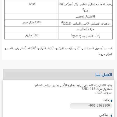
رصيد الحساب الجاري (مليار دولار أميركي)
(20
12.44-
3
18)
الاستثمار الأجنبي
4
2.88 مليار دولار
تدفقات الاستثمار الأجنبي المباشر
(2018)
حركة الطائرات
5
8.83 مليون
ركاب المطارات
(2018)
5
4
3
2
1
المصدر:
صندوق النقد الدولي،
إدارة الإحصاء المركزي،
البنك المركزي،
الأنكتاد،
مطار رفيق الحريري
الدولي بيروت
اتصل بنا
بناية اللعازرية، الطابق الرابع، شارع الأمير بشير، رياض الصلح
صندوق بريد: 113-7251
بيروت، لبنان
هاتف
+961 1 983306
الفاكس