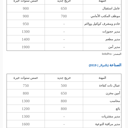
المهنة
خريج جديد
خمس سنوات خبرة
900
650
عامل استقبال
900
700
موظف المكتب الأمامي
950
-
خادم ومشرف كوكتيل وولائم
1300
-
مدير حجوزات
1400
-
مدير مطعم
1900
-
مدير أمن
المصدر: InfoPro
الصناعة
(بالدولار | 2019)
المهنة
خريج جديد
خمس سنوات خبرة
750
500
عمال ذات كفاءة
800
650
أمين مخزن
1300
800
محاسب
1200
800
بائع
1300
-
مدير مشتريات
1600
-
مدير مراقبة النوعية