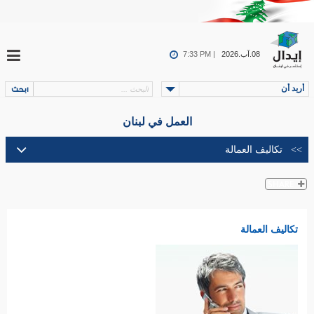
08.آب.2026
7:33 PM |
أريد أن
العمل في لبنان
تكاليف العمالة