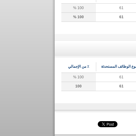
100 %
61
100 %
61
ع الوظائف المستحدثة
٪ من الإجمالي
100 %
61
100
61