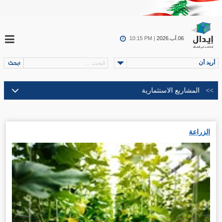
06.آب.2026
10:15 PM |
أريد أن
الزراعة