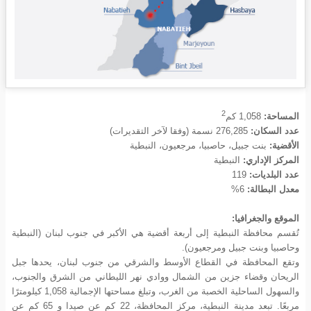
2
المساحة:
1,058 كم
عدد السكان:
276,285 نسمة (وفقا لآخر التقديرات)
الأقضية:
بنت جبيل، حاصبيا، مرجعيون، النبطية
المركز الإداري:
النبطية
عدد البلديات:
119
معدل البطالة:
6%
الموقع والجغرافيا:
تُقسم محافظة النبطية إلى أربعة أقضية هي الأكبر في جنوب لبنان (النبطية
وحاصبيا وبنت جبيل ومرجعيون).
وتقع المحافظة في القطاع الأوسط والشرقي من جنوب لبنان، يحدها جبل
الريحان وقضاء جزين من الشمال ووادي نهر الليطاني من الشرق والجنوب،
والسهول الساحلية الخصبة من الغرب، وتبلغ مساحتها الإجمالية 1,058 كيلومترًا
مربعًا. تبعد مدينة النبطية، مركز المحافظة، 22 كم عن صيدا و 65 كم عن