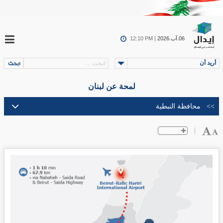
06.آب.2026
12:10 PM |
أريد أن
لمحة عن لبنان