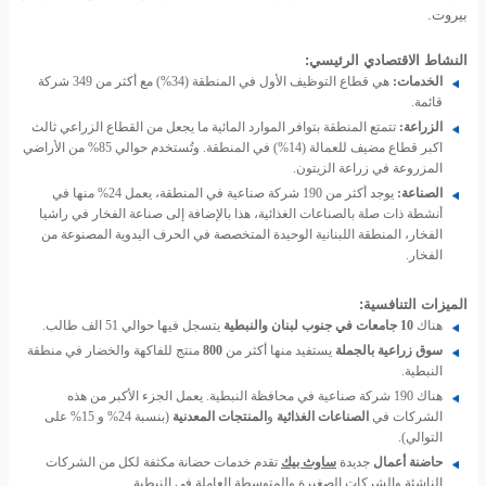
بيروت.
النشاط الاقتصادي الرئيسي:
الخدمات:
هي قطاع التوظيف الأول في المنطقة (34%) مع أكثر من 349 شركة
قائمة.
الزراعة:
تتمتع المنطقة بتوافر الموارد المائية ما يجعل من القطاع الزراعي ثالث
اكبر قطاع مضيف للعمالة (14%) في المنطقة. وتُستخدم حوالي 85% من الأراضي
المزروعة في زراعة الزيتون.
الصناعة:
يوجد أكثر من 190 شركة صناعية في المنطقة، يعمل 24% منها في
أنشطة ذات صلة بالصناعات الغذائية، هذا بالإضافة إلى صناعة الفخار في راشيا
الفخار، المنطقة اللبنانية الوحيدة المتخصصة في الحرف اليدوية المصنوعة من
الفخار.
الميزات التنافسية:
هناك
10 جامعات في جنوب لبنان والنبطية
يتسجل فيها حوالي 51 الف طالب.
سوق زراعية بالجملة
يستفيد منها أكثر من
800
منتج للفاكهة والخضار في منطقة
النبطية.
هناك 190 شركة صناعية في محافظة النبطية. يعمل الجزء الأكبر من هذه
الشركات في
الصناعات الغذائية
و
المنتجات المعدنية
(بنسبة 24% و 15% على
التوالي).
حاضنة أعمال
جديدة
ساوث بيك
تقدم خدمات حضانة مكثفة لكل من الشركات
الناشئة والشركات الصغيرة والمتوسطة العاملة في النبطية.