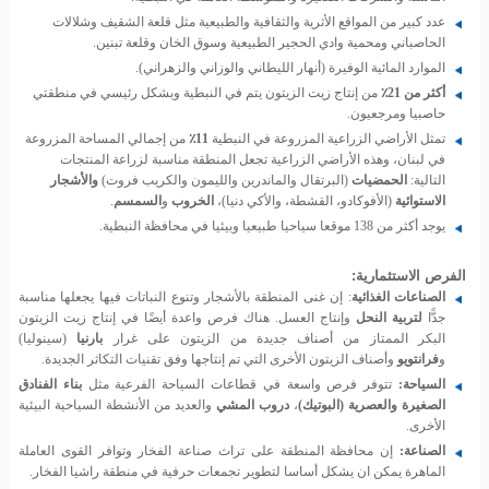
عدد كبير من المواقع الأثرية والثقافية والطبيعية مثل قلعة الشقيف وشلالات
الحاصباني ومحمية وادي الحجير الطبيعية وسوق الخان وقلعة تبنين.
الموارد المائية الوفيرة (أنهار الليطاني والوزاني والزهراني).
أكثر من 21٪
من إنتاج زيت الزيتون يتم في النبطية وبشكل رئيسي في منطقتي
حاصبيا ومرجعيون.
تمثل الأراضي الزراعية المزروعة في النبطية
11٪
من إجمالي المساحة المزروعة
في لبنان، وهذه الأراضي الزراعية تجعل المنطقة مناسبة لزراعة المنتجات
التالية:
الحمضيات
(البرتقال والماندرين والليمون والكريب فروت)
والأشجار
الاستوائية
(الأفوكادو، القشطة، والأكي دنيا)،
الخروب
و
السمسم
.
يوجد أكثر من 138 موقعا سياحيا طبيعيا وبيئيا في محافظة النبطية.
الفرص الاستثمارية:
الصناعات الغذائية
: إن غنى المنطقة بالأشجار وتنوع النباتات فيها يجعلها مناسبة
جدًّا
لتربية النحل
وإنتاج العسل. هناك فرص واعدة أيضًا في إنتاج زيت الزيتون
البكر الممتاز من أصناف جديدة من الزيتون على غرار
بارنيا
(سينوليا)
و
فرانتويو
وأصناف الزيتون الأخرى التي تم إنتاجها وفق تقنيات التكاثر الجديدة.
السياحة:
تتوفر فرص واسعة في قطاعات السياحة الفرعية مثل
بناء الفنادق
الصغيرة والعصرية (البوتيك)
،
دروب المشي
والعديد من الأنشطة السياحية البيئية
الأخرى.
الصناعة:
إن محافظة المنطقة على تراث صناعة الفخار وتوافر القوى العاملة
الماهرة يمكن ان يشكل أساسا لتطوير تجمعات حرفية في منطقة راشيا الفخار.