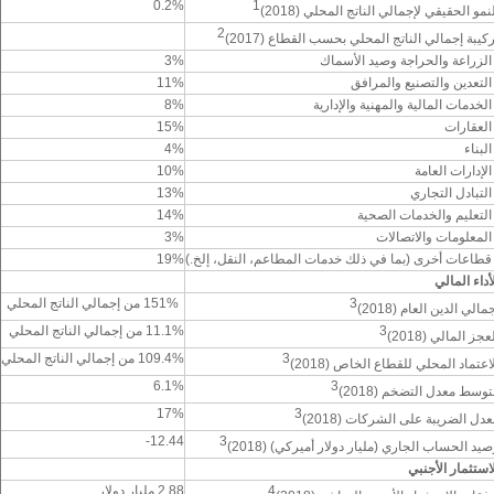
0.2%
1
لنمو الحقيقي لإجمالي الناتج المحلي
(2018)
2
ركيبة إجمالي الناتج المحلي بحسب القطاع
(2017)
 الزراعة والحراجة وصيد الأسماك
3%
 التعدين والتصنيع والمرافق
11%
 الخدمات المالية والمهنية والإدارية
8%
 العقارات
15%
البناء
4%
 الإدارات العامة
10%
 التبادل التجاري
13%
 التعليم والخدمات الصحية
14%
 المعلومات والاتصالات
3%
 قطاعات أخرى (بما في ذلك خدمات المطاعم، النقل، إلخ.)
19%
لأداء المالي
3
151% من إجمالي الناتج المحلي
جمالي الدين العام
(2018)
3
11.1% من إجمالي الناتج المحلي
لعجز المالي
(2018)
3
109.4% من إجمالي الناتج المحلي
لاعتماد المحلي للقطاع الخاص
(2018)
6.1%
3
توسط معدل التضخم
(2018)
17%
3
عدل الضريبة على الشركات
(2018)
12.44-
3
صيد الحساب الجاري (مليار دولار أميركي)
(2018)
لاستثمار الأجنبي
4
2.88 مليار دولار