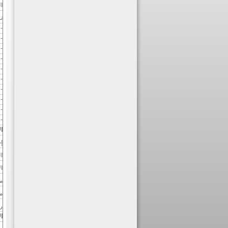
ا
ت
-
-
-
-
- 
-
-
-
-
-
ا
إ
ا
ا
م
م
ر
ا