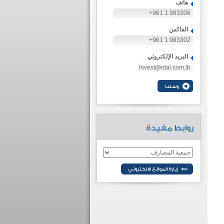
هاتف
+961 1 983306
الفاكس
+961 1 983302
البريد الإلكتروني
invest@idal.com.lb
روابط مفيدة