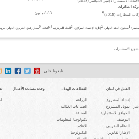
دفقات الاستثمار الأجنبي المباشر
(2018)
ركة الطائرات
5
8.83 مليون
كاب المطارات
(2018)
5
4
3
2
1
مصدر:
صندوق النقد الدولي،
إدارة الإحصاء المركزي،
البنك المركزي،
الأنكتاد،
مطار رفيق الحريري الدولي بيرو
جيع الاستثمارات
تابعونا على
العمل في لبنان
القطاعات الهدف
وحدة مساندة الأعمال
تش
إنشاء المشروع
الزراعة
لم
اشر
تمويل المشروع
الصناعات الغذائية
الحوافز الاستثمارية
الصناعة
التوظيف
تكنولوجيا المعلومات
النظام الضريبي
الاعلام
الإطار القانوني
التكنولوجيا