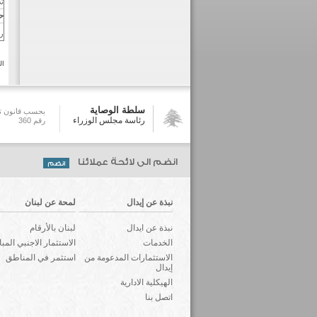
ت
ح
ر
ال
سلطة الوصاية
بحسب قانون تش
رئاسة مجلس الوزراء
رقم 360
انضم الى لائحة عملائنا
نبذة عن إيدال
لمحة عن لبنان
نبذة عن ايدال
لبنان بالأرقام
الخدمات
الاستثمار الاجنبي المب
الاستثمارات المدعومة من
استثمر في المناطق
إيدال
الهيكلية الادارية
اتصل بنا