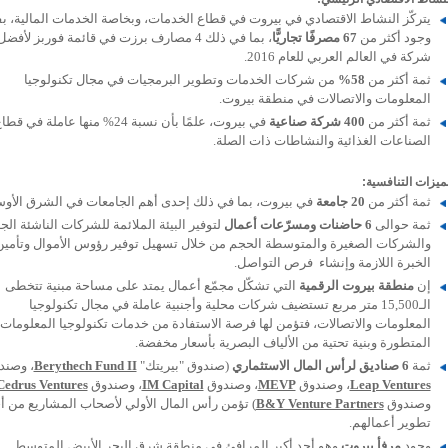
يتركّز النشاط الاقتصادي في بيروت في قطاع الخدمات، وبخاصة الخدمات المالية، 
وجود أكثر من
67 مصرفًا تجاريًّا
شركة في العالم العربي للعام 2016.
ثمة أكثر من
58%
من شركات الخدمات وتطوير البرمجيات في مجال تكنولوجيا
المعلومات والاتصالات في منطقة بيروت.
ثمة أكثر من
400 شركة صناعية
في بيروت، علمًا بأن نسبة 24% منها عاملة في قط
الصناعات الغذائية والنشاطات ذات الصلة.
ميزات التنافسية:
ثمة أكثر من
20 جامعة
في بيروت، بما في ذلك إحدى أهم الجامعات في الشرق الأو
ثمة حوالى
6 حاضنات ومسرّعات أعمال
لتوفير البيئة الملائمة للشركات الناشئة الج
والشركات الصغيرة والمتوسطة الحجم من خلال تسهيل توفير رؤوس الأموال وتأمين
الخبرة اللازمة وإنشاء فرص التواصل.
إن
منطقة بيروت الرقمية
التي تشكّل مجمّع أعمال يمتد على مساحة مبنية تتخطى
الـ15,500 متر مربع تستضيف شركات محلية وأجنبية عاملة في مجال تكنولوجيا
المعلومات والاتصالات، فتؤمن لها فرصة الاستفادة من خدمات تكنولوجيا المعلومات
المتطورة وبنية تحتية من الألياف البصرية بأسعار مخفضة.
ثمة
6 صناديق لرأس المال الاستثماري
(صندوق "بيريتك"
Berythech Fund II
، وصند
Leap Ventures
، وصندوق
MEVP
، وصندوق
IM Capital
، وصندوق
Cedrus Ventures
وصندوق
B&Y Venture Partners
) تؤمن رأس المال الأولي لأصحاب المشاريع من أ
تطوير أعمالهم.
وجود
مرفأ بيروت
وهو أحد أكبر المرافئ في منطقة شرق البحر الأبيض المتوسط