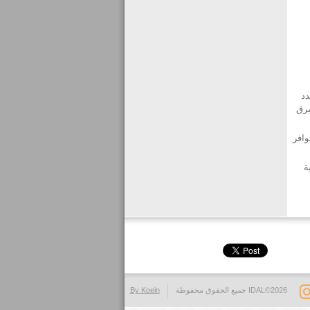
دد
قة الشرق
وافر
ة
IDAL©2026 جميع الحقوق محفوظة
By Koein