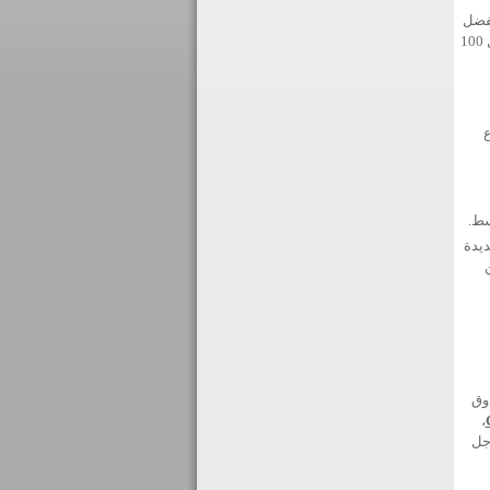
بفضل
، بما في ذلك 4 مصارف برزت في قائمة فوربز لأفضل 100
اع
سط.
ديدة
وق
،
جل