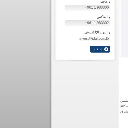
هاتف
+961 1 983306
الفاكس
+961 1 983302
البريد الإلكتروني
invest@idal.com.lb
ليمي
كانةً
الشرق