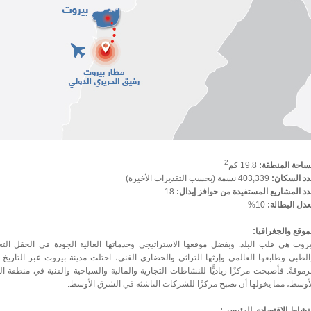
2
ساحة المنطقة:
19.8
كم
دد السكان:
403,339 نسمة (بحسب التقديرات الأخيرة)
د المشاريع المستفيدة من حوافز إيدال:
18
عدل البطالة:
10%
موقع والجغرافيا:
يروت هي قلب البلد. وبفضل موقعها الاستراتيجي وخدماتها العالية الجودة في الحقل التع
لطبي وطابعها العالمي وإرثها التراثي والحضاري الغني، احتلت مدينة بيروت عبر التاريخ م
موقةً. فأصبحت مركزًا رياديًّا للنشاطات التجارية والمالية والسياحية والفنية في منطقة 
أوسط، مما يخولها أن تصبح مركزًا للشركات الناشئة في الشرق الأوسط.
نشاط الاقتصادي الرئيسي: