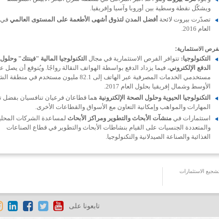
ويشكّل نقطة وسطية بين أوروبا وآسيا وإفريقيا.
تصدّرت بيروت لائحة
أفضل المدن لتذوق أشهى الأطعمة على المستوى العالمي
في
العام 2016.
فرص الاستثمارية:
التكنولوجيا:
تتوافر الفرص الاستثمارية في مجال
التكنولوجيا المالية "فينتك" وحلول
الدفع الإلكتروني
، فيما يزداد الدفع بواسطة الهواتف النقالة رواجًا. ويُتوقع أن يصل ع
مستخدمي الخدمات المصرفية عبر الهاتف إلى 82.1 مليون مستخدم في منط
الأوسط وشمال إفريقيا بحلول العام 2017.
التكنولوجيا الحيوية وحلول الصحة الإلكترونية
هما قطاعان فرعيان تنافسيان بفضل ت
المهارات والمواهب وإمكانية التعاون مع الأسواق والقطاعات الأخرى.
استثمارات في
منشآت الأبحاث والتطوير ومراكز الأبحاث
لمساعدة الشركات المحلي
والمتعددة الجنسيات على القيام بنشاطات الأبحاث والتطوير في قطاع الصناعات
الغذائية والصناعة الصيدلانية والتكنولوجيا.
جيع الاستثمارات
تابعونا على