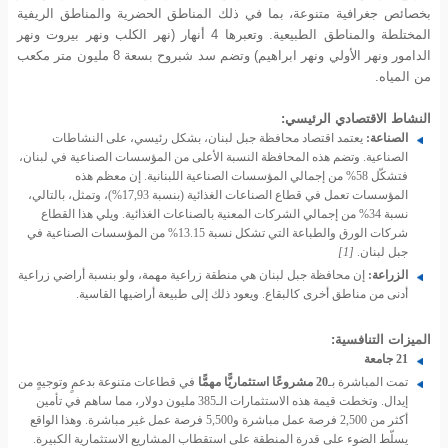
بخصائص جغرافية متنوعة، بما في ذلك المناطق الحضرية والمناطق الريفية
المختلطة والمناطق الطبيعية. وتعبرها 4 أنهار (نهر الكلب ونهر بيروت ونهر
الدامور ونهر الأولي ونهر ابراهيم) وتضم سد شبروح بسعة 8 مليون متر مكعب
من المياه.
النشاط الاقتصادي الرئيسي:
الصناعة:
يعتمد اقتصاد محافظة جبل لبنان، بشكل رئيسي، على النشاطات
الصناعية. وتضم هذه المحافظة النسبة الأعلى من المؤسسات الصناعية في لبنان،
فتشكّل 58% من إجمالي المؤسسات الصناعية اللبنانية. إن معظم هذه
المؤسسات تعمل في قطاع الصناعات الغذائية (بنسبة 17,93%)، وتمثل، بالتالي،
نسبة 34% من إجمالي الشركات المعنية بالصناعات الغذائية. ويلي هذا القطاع
شركات الورق والطباعة التي تشكل نسبة 13.15% من المؤسسات الصناعية في
جبل لبنان.
[1]
الزراعة:
إن محافظة جبل لبنان هي منطقة زراعية مهمة، ولو بنسبة أراضي زراعية
أدنى من مناطق أخرى كالبقاع. ويعود ذلك إلى طبيعة أراضيها القاسية.
الميزات التنافسية:
21 جامعة
تمت المباشرة بـ
20 مشروعًا استثماريًّا مهمًّا
في قطاعات متنوعة بدعمٍ وتوجيهٍ من
إيدال. وتخطت قيمة هذه الاستثمارات الـ385 مليون دولار، مما ساهم في تأمين
أكثر من 2,500 فرصة عمل مباشرة و5,500 فرصة عمل غير مباشرة. وهذا الواقع
يسلّط الضوء على قدرة المنطقة على استقطاب المشاريع الاستثمارية الكبيرة.