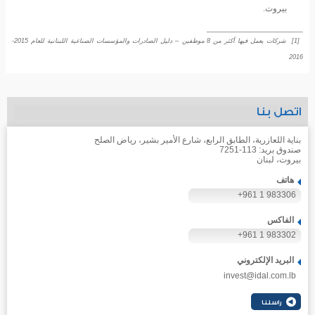
بيروت.
[1]
شركات يعمل فيها أكثر من 8 موظفين – دليل الصادرات والمؤسسات الصناعية اللبنانية للعام 2015-
2016
اتصل بنا
بناية اللعازرية، الطابق الرابع، شارع الأمير بشير، رياض الصلح
صندوق بريد: 113-7251
بيروت، لبنان
هاتف
+961 1 983306
الفاكس
+961 1 983302
البريد الإلكتروني
invest@idal.com.lb