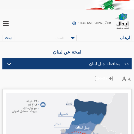
08.آب.2026
10:46 AM |
أريد أن
لمحة عن لبنان