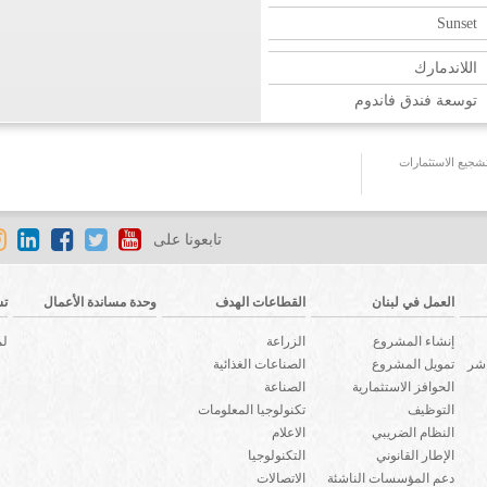
Sunset
اللاندمارك
توسعة فندق فاندوم
جيع الاستثمارات
تابعونا على
العمل في لبنان
القطاعات الهدف
وحدة مساندة الأعمال
تش
إنشاء المشروع
الزراعة
لم
اشر
تمويل المشروع
الصناعات الغذائية
الحوافز الاستثمارية
الصناعة
التوظيف
تكنولوجيا المعلومات
النظام الضريبي
الاعلام
الإطار القانوني
التكنولوجيا
دعم المؤسسات الناشئة
الاتصالات