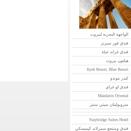
الواجهة البحرية لبيروت
فندق فور سيزنز
فندق غراند حياة
هيلتون بيروت
Jiyeh Resort, Blue Resort
كيدز موندو
فندق لو غراي
Mandarin Oriental
متروبوليتان سيتي سنتر
Staybridge Suites Hotel
فندق ومنتجع سمرلاند كيمبسكي