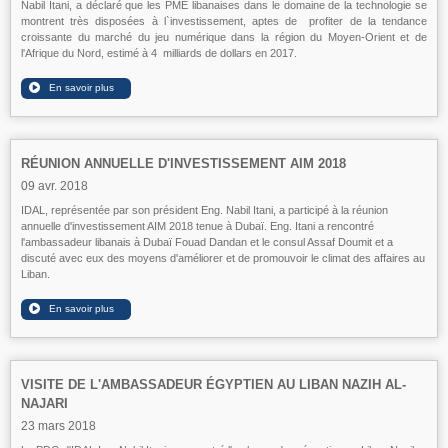
Nabil Itani, a déclaré que les PME libanaises dans le domaine de la technologie se
montrent très disposées à l`investissement, aptes de profiter de la tendance
croissante du marché du jeu numérique dans la région du Moyen-Orient et de
l'Afrique du Nord, estimé à 4 milliards de dollars en 2017.
RÉUNION ANNUELLE D'INVESTISSEMENT AIM 2018
09 avr. 2018
IDAL, représentée par son président Eng. Nabil Itani, a participé à la réunion
annuelle d'investissement AIM 2018 tenue à Dubaï. Eng. Itani a rencontré
l'ambassadeur libanais à Dubaï Fouad Dandan et le consul Assaf Doumit et a
discuté avec eux des moyens d'améliorer et de promouvoir le climat des affaires au
Liban.
VISITE DE L'AMBASSADEUR ÉGYPTIEN AU LIBAN NAZIH AL-
NAJARI
23 mars 2018