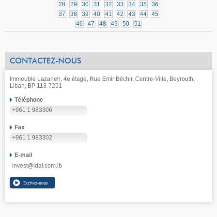
28
29
30
31
32
33
34
35
36
37
38
39
40
41
42
43
44
45
46
47
48
49
50
51
CONTACTEZ-NOUS
Immeuble Lazarieh, 4e étage, Rue Emir Béchir, Centre-Ville, Beyrouth,
Liban, BP 113-7251
Téléphone
+961 1 983306
Fax
+961 1 983302
E-mail
invest@idal.com.lb