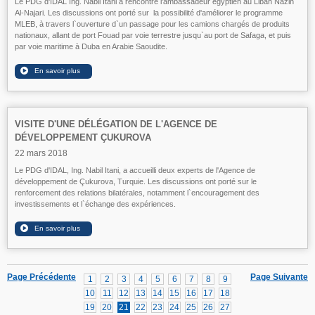
Le PDG d'IDAL Ing. Nabil Itani a rencontré l'ambassadeur égyptien au Liban Nazih
Al-Najari. Les discussions ont porté sur la possibilité d'améliorer le programme
MLEB, à travers l`ouverture d`un passage pour les camions chargés de produits
nationaux, allant de port Fouad par voie terrestre jusqu`au port de Safaga, et puis
par voie maritime à Duba en Arabie Saoudite.
VISITE D'UNE DÉLÉGATION DE L'AGENCE DE
DÉVELOPPEMENT ÇUKUROVA
22 mars 2018
Le PDG d'IDAL, Ing. Nabil Itani, a accueilli deux experts de l'Agence de
développement de Çukurova, Turquie. Les discussions ont porté sur le
renforcement des relations bilatérales, notamment l`encouragement des
investissements et l`échange des expériences.
Page Précédente
Page Suivante
1
2
3
4
5
6
7
8
9
10
11
12
13
14
15
16
17
18
19
20
21
22
23
24
25
26
27