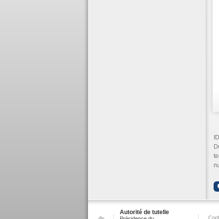
ID
D
te
nu
Autorité de tutelle
Conf
Présidence du