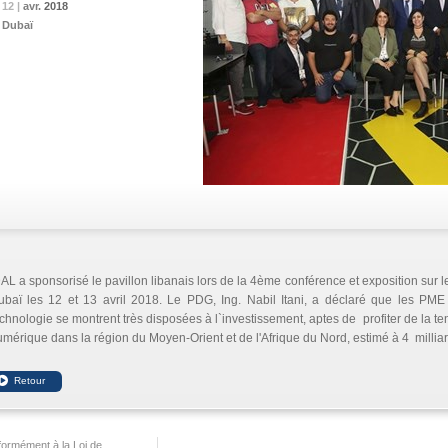
12 |
12 |
12 |
12 |
avr.
avr.
avr.
avr.
2018
2018
2018
2018
Dubaï
AL a sponsorisé le pavillon libanais lors de la 4ème conférence et exposition sur l
ubaï les 12 et 13 avril 2018. Le PDG, Ing. Nabil Itani, a déclaré que les PM
chnologie se montrent très disposées à l`investissement, aptes de profiter de la 
mérique dans la région du Moyen-Orient et de l'Afrique du Nord, estimé à 4 millia
ormément à la Loi de