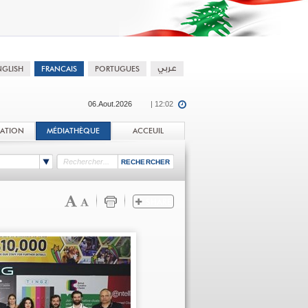
06.Aout.2026
| 12:02
TATION
MÉDIATHÈQUE
ACCEUIL