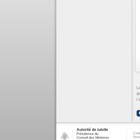
L
di
l
Autorité de tutelle
Conf
Présidence du
l'In
Conseil des Ministres