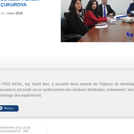
ÇUKUROVA
22 |
22 |
22 |
mars
mars
mars
2018
2018
2018
e PDG d'IDAL, Ing. Nabil Itani, a accueilli deux experts de l'Agence de dével
scussions ont porté sur le renforcement des relations bilatérales, notamment l`e
`échange des expériences.
ormément à la Loi de
vestissement N°. 360