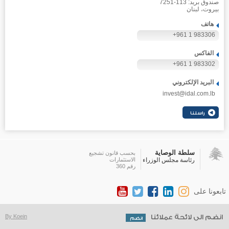
صندوق بريد: 113-7251
بيروت، لبنان
هاتف
+961 1 983306
الفاكس
+961 1 983302
البريد الإلكتروني
invest@idal.com.lb
سلطة الوصاية
بحسب قانون تشجيع
رئاسة مجلس الوزراء
الاستثمارات
رقم 360
تابعونا على
انضم الى لائحة عملائنا
By Koein