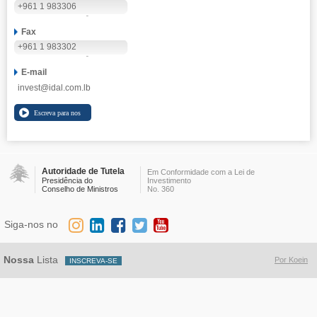
+961 1 983306
Fax
+961 1 983302
E-mail
invest@idal.com.lb
Autoridade de Tutela
Em Conformidade com a Lei de
Presidência do
Investimento
Conselho de Ministros
No. 360
Siga-nos no
Nossa
Lista
Por Koein