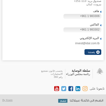
صندوق بريد: 113-7251
بيروت، لبنان
هاتف
+961 1 983306
الفاكس
+961 1 983302
البريد الإلكتروني
invest@idal.com.lb
سلطة الوصاية
بحسب قانون تشجيع
رئاسة مجلس الوزراء
الاستثمارات
رقم 360
تابعونا على
انضم الى لائحة عملائنا
By Koein