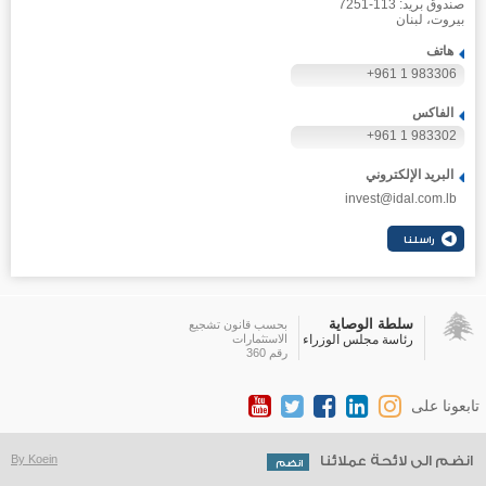
صندوق بريد: 113-7251
بيروت، لبنان
هاتف
+961 1 983306
الفاكس
+961 1 983302
البريد الإلكتروني
invest@idal.com.lb
سلطة الوصاية
بحسب قانون تشجيع
رئاسة مجلس الوزراء
الاستثمارات
رقم 360
تابعونا على
انضم الى لائحة عملائنا
By Koein