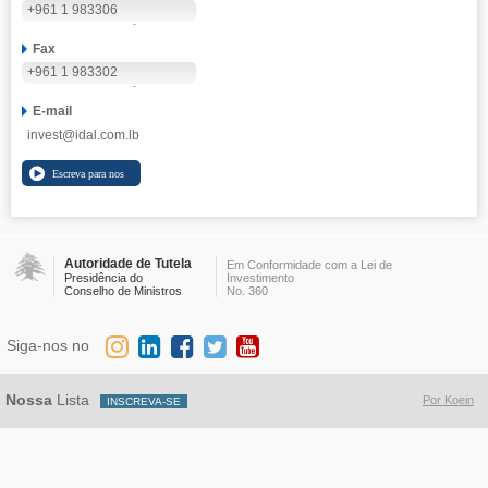
+961 1 983306
Fax
+961 1 983302
E-mail
invest@idal.com.lb
Autoridade de Tutela
Em Conformidade com a Lei de
Presidência do
Investimento
Conselho de Ministros
No. 360
Siga-nos no
Nossa
Lista
Por Koein