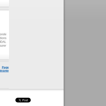
ronde
tions
 IDAL
surer
s, et
i que
tenir
Page
ivante