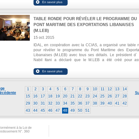
TABLE RONDE POUR RÉVÉLER LE PROGRAMME DU
PONT MARITIME DES EXPORTATIONS LIBANAISES
(M.LEB)
15 oct. 2015
IDAL, en coopération avec la CCIAS, a organisé une table 
pour révéler le programme du Pont Maritime des Exporta
Libanaises (M.LEB) avec tous ses détails. Le président d`
Nabil Itani a déclaré que le M.LEB a été créé pour as
l'écoulement des produits libanais sur les marchés traditionnel
soutenir la position des produits libanais sur ces marchés, ains
de renforcer la confiance des consommateurs et main
l'équilibre de l'offre et de la demande sur le marché libanais.
ge
1
2
3
4
5
6
7
8
9
10
11
12
13
14
écédente
Su
15
16
17
18
19
20
21
22
23
24
25
26
27
28
29
30
31
32
33
34
35
36
37
38
39
40
41
42
43
44
45
46
47
48
49
50
51
ormément à la Loi de
vestissement N°. 360