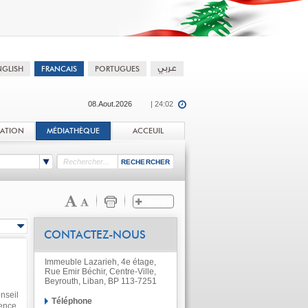
08.Aout.2026
| 24:02
TATION
MÉDIATHÈQUE
ACCEUIL
CONTACTEZ-NOUS
Immeuble Lazarieh, 4e étage,
Rue Emir Béchir, Centre-Ville,
Beyrouth, Liban, BP 113-7251
nseil
Téléphone
ence,