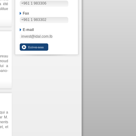
+961 1 983306
a été
titue
Fax
é des
t les
+961 1 983302
n de
me de
E-mail
s, et
invest@idal.com.lb
soins
ureau
moud
lui a
bano-
forum
 les
qui a
ar M.
ments
t, et