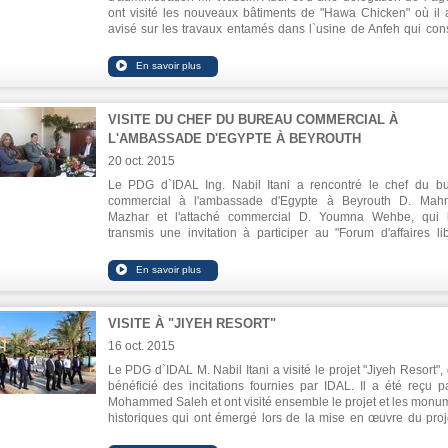
ont visité les nouveaux bâtiments de "Hawa Chicken" où il 
avisé sur les travaux entamés dans l`usine de Anfeh qui cons
une expansion de l'usine de Safra. La délégation a témoign
techniques utilisées dans la fabrication de poulet adoptan
normes internationales se rapportant à la protectio
l'environnement et la sécurité alimentaire. Le volu
l'investissement dans l'usine s`élève à 52,6 millions de dollar
VISITE DU CHEF DU BUREAU COMMERCIAL À
vise à doubler la capacité de production pour répondre aux be
L'AMBASSADE D'EGYPTE À BEYROUTH
du marché local.
20 oct. 2015
Le PDG d`IDAL Ing. Nabil Itani a rencontré le chef du b
commercial à l'ambassade d'Egypte à Beyrouth D. Mah
Mazhar et l'attaché commercial D. Youmna Wehbe, qui 
transmis une invitation à participer au "Forum d'affaires li
égyptien" qui se tiendra entre le 8-10 novembre au Caire. Ce 
rassemble les PME des deux pays et vise à explorer
opportunités d'affaires.
VISITE À "JIYEH RESORT"
16 oct. 2015
Le PDG d`IDAL M. Nabil Itani a visité le projet "Jiyeh Resort", 
bénéficié des incitations fournies par IDAL. Il a été reçu p
Mohammed Saleh et ont visité ensemble le projet et les monu
historiques qui ont émergé lors de la mise en œuvre du proje
qui remontent à environ deux mille ans.