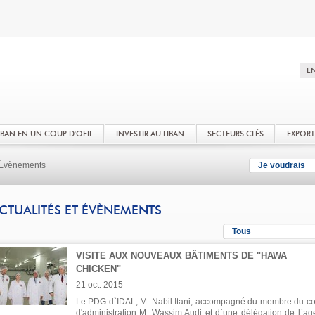
LIBAN EN UN COUP D'OEIL
INVESTIR AU LIBAN
SECTEURS CLÉS
EXPOR
t Évènements
Je voudrais
CTUALITÉS ET ÉVÈNEMENTS
Tous
VISITE AUX NOUVEAUX BÂTIMENTS DE "HAWA
CHICKEN"
21 oct. 2015
Le PDG d`IDAL, M. Nabil Itani, accompagné du membre du co
d'administration M. Wassim Audi et d`une délégation de l`ag