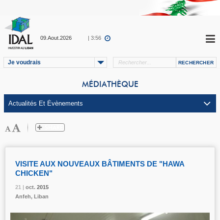
09.Aout.2026
| 3:56
Je voudrais
MÉDIATHÈQUE
VISITE AUX NOUVEAUX BÂTIMENTS DE "HAWA
CHICKEN"
21 |
21 |
21 |
oct.
oct.
oct.
2015
2015
2015
Anfeh, Liban