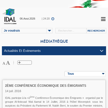
06.Aout.2026
| 24:20
Je voudrais
MÉDIATHÈQUE
Tous
2ÈME CONFÉRENCE ÉCONOMIQUE DES ÉMIGRANTS
14 juil. 2016
ème
IDAL participe à la «2
Conférence Économique des Émigrants » organisé par le
groupe Al-Iktissad Wal Aamal le 14 Juillet, 2016 à l'hôtel Movenpick sous les
auspices du Président du Parlement M. Nabih Berri, le soutien du Premier ministre,