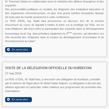
M. Tammam Salam en collaboration avec le ministère des affaires étrangères et des
expatriés.
Des personnalités politiques et sociales, les dirigeants des institutions bancaires et
des organismes d'investissement, en plus d'un grand nombre d'expatriés libanais
de toute part du monde assisteront à cette conférence.
Le PDG d'IDAL Ing. Nabil Itani prononcera un discours lors de la session
d'ouverture au cours de laquelle il mettra le point sur la stratégie qu' IDAL est en
train d'élaborer afin d'accroître la participation des expatriés dans le développement
ème
économique local. Ing. Itani présidera également la 3
session, qui abordera «Le
rôle essentiel des émigrants dans le soutien du développement économique et de
l'investissement au Liban".
VISITE DE LA DÉLÉGATION OFFICIELLE DU KURDISTAN
27 mai 2016
Le PDG d`IDAL, M. Nabil Itani, a rencontré une délégation du Kurdistan, présidée
par le ministre de l'Agriculture M. Abdel Sattar Majeed. La délégation a discuté des
affaires agricoles en particulier celles relatives aux programmes de promotion des
exportations.