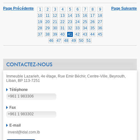
Page Précédente
Page Suivante
1
2
3
4
5
6
7
8
9
10
11
12
13
14
15
16
17
18
19
20
21
22
23
24
25
26
27
28
29
30
31
32
33
34
35
36
37
38
39
40
41
42
43
44
45
46
47
48
49
50
51
CONTACTEZ-NOUS
Immeuble Lazarieh, 4e étage, Rue Emir Béchir, Centre-Ville, Beyrouth,
Liban, BP 113-7251
Téléphone
+961 1 983306
Fax
+961 1 983302
E-mail
invest@idal.com.lb