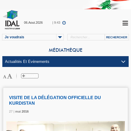
06.Aout.2026
| 9:43
Je voudrais
MÉDIATHÈQUE
VISITE DE LA DÉLÉGATION OFFICIELLE DU
KURDISTAN
27 |
27 |
27 |
mai
mai
mai
2016
2016
2016