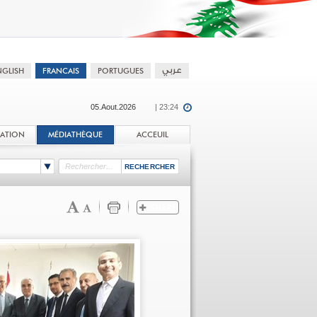
05.Aout.2026
| 23:24
TATION
MÉDIATHÈQUE
ACCEUIL