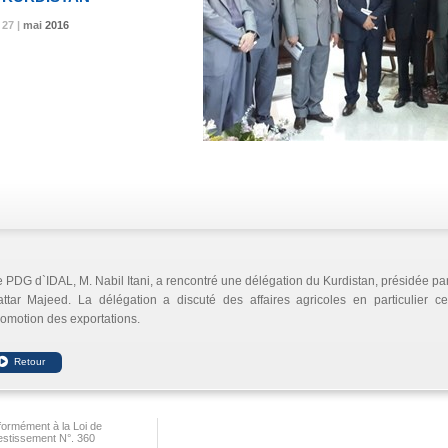
27 |
27 |
27 |
mai
mai
mai
2016
2016
2016
 PDG d`IDAL, M. Nabil Itani, a rencontré une délégation du Kurdistan, présidée par 
attar Majeed. La délégation a discuté des affaires agricoles en particulier 
omotion des exportations.
ormément à la Loi de
vestissement N°. 360