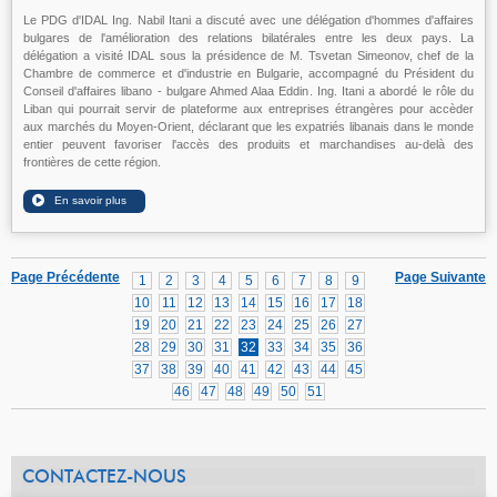
Le PDG d'IDAL Ing. Nabil Itani a discuté avec une délégation d'hommes d'affaires
bulgares de l'amélioration des relations bilatérales entre les deux pays. La
délégation a visité IDAL sous la présidence de M. Tsvetan Simeonov, chef de la
Chambre de commerce et d'industrie en Bulgarie, accompagné du Président du
Conseil d'affaires libano - bulgare Ahmed Alaa Eddin. Ing. Itani a abordé le rôle du
Liban qui pourrait servir de plateforme aux entreprises étrangères pour accèder
aux marchés du Moyen-Orient, déclarant que les expatriés libanais dans le monde
entier peuvent favoriser l'accès des produits et marchandises au-delà des
frontières de cette région.
Page Précédente
Page Suivante
1
2
3
4
5
6
7
8
9
10
11
12
13
14
15
16
17
18
19
20
21
22
23
24
25
26
27
28
29
30
31
32
33
34
35
36
37
38
39
40
41
42
43
44
45
46
47
48
49
50
51
CONTACTEZ-NOUS