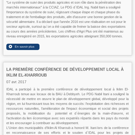
"Le système de suivi des produits agricoles et son rôle dans la pénétration des
marchés internationaux" à la CCIAZ. Le PDG d`IDAL Ing. Nabil Itani a souligné
l'importance du système de suivi, régissant chaque étape et chaque phase du
traitement et de l'emballage des produits, afin d'assurer une bonne gestion de la
sécurité alimentaire. Il a déclaré que l'année 2016 est une réalisation en soi pour le
secteur agricole, surtout qu`on a été capable de freiner la baisse des exportations
au cours des années précédentes. Les chiffres d'Agri Plus ont été maintenus au
niveau enregistré en 2015, les exportations agricoles atteignant 350,000 tonnes.
LA PREMIÈRE CONFÉRENCE DE DÉVELOPPEMENT LOCAL À
IKLIM EL-KHARROUB
07 avr. 2017
IDAL a participé à la première conférence de développement local à Iklim El-
Kharroub tenue aux locaux de la BAU à Debbyeh. Le PDG Nabil Itani a souligné la
nécessité de mettre en œuvre le plan de développement global, développé pour la
région, en lui fournissant tous les moyens de succès: l'exploitation des richesses et
ressources naturelles, l'amélioration de l'impact économique et social des projets
proposés, la mobilisation du potentiel et d`énergies de la main-d'œuvre, et
l'activation du lien économique avec ses expatriés répartis dans les pays du monde
et les encourager à contribuer au développement.
L'Union des municipalités d'Iklim Al Kharoub a honoré M. Itani lors de la conférence
en reconnaissance de ses efforts et le soutien d`IDAL pour les projets de