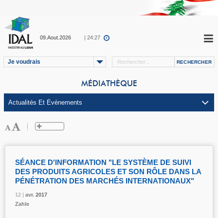
09.Aout.2026
| 24:27
Je voudrais
MÉDIATHÈQUE
SÉANCE D'INFORMATION "LE SYSTÈME DE SUIVI
DES PRODUITS AGRICOLES ET SON RÔLE DANS LA
PÉNÉTRATION DES MARCHÉS INTERNATIONAUX"
12 |
12 |
12 |
12 |
avr.
avr.
avr.
avr.
2017
2017
2017
2017
Zahle