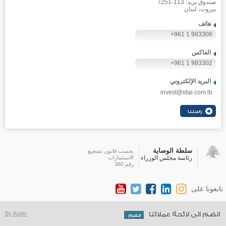
صندوق بريد: 113-7251
بيروت، لبنان
هاتف
+961 1 983306
الفاكس
+961 1 983302
البريد الإلكتروني
invest@idal.com.lb
سلطة الوصاية
بحسب قانون تشجيع
رئاسة مجلس الوزراء
الاستثمارات
رقم 360
تابعونا على
انضم الى لائحة عملائنا
By Koein