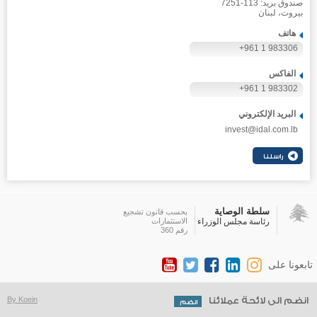
صندوق بريد: 113-7251
بيروت، لبنان
هاتف
+961 1 983306
الفاكس
+961 1 983302
البريد الإلكتروني
invest@idal.com.lb
سلطة الوصاية
بحسب قانون تشجيع
رئاسة مجلس الوزراء
الاستثمارات
رقم 360
تابعونا على
انضم الى لائحة عملائنا
By Koein