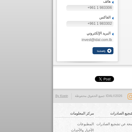
هاتف
+961 1 983306
الفاكس
+961 1 983302
البريد الإلكتروني
invest@idal.com.lb
IDAL©2026 جميع الحقوق محفوظة
By Koein
جيع الصادرات
مركز المعلومات
حة عن تشجيع الصادرات
المطبوعات
الأخبار والأحداث