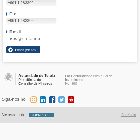
+961 1 983306
Fax
+961 1 983302
E-mail
invest@idal.com.lb
Autoridade de Tutela
Em Conformidade com a Lei de
Presidência do
Investimento
Conselho de Ministros
No. 360
Siga-nos no
Nossa
Lista
Por Koein