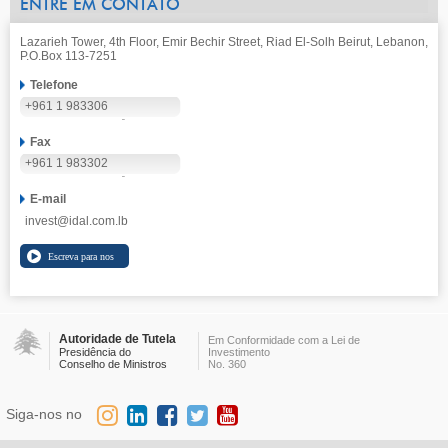
ENTRE EM CONTATO
Lazarieh Tower, 4th Floor, Emir Bechir Street, Riad El-Solh Beirut, Lebanon,
P.O.Box 113-7251
Telefone
+961 1 983306
Fax
+961 1 983302
E-mail
invest@idal.com.lb
Autoridade de Tutela
Em Conformidade com a Lei de
Presidência do
Investimento
Conselho de Ministros
No. 360
Siga-nos no