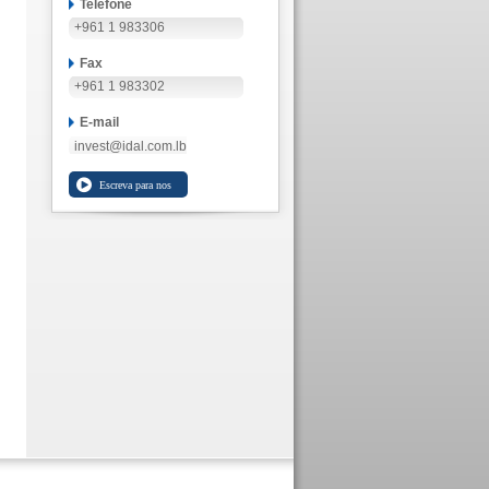
Telefone
+961 1 983306
Fax
+961 1 983302
E-mail
invest@idal.com.lb