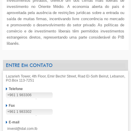
investimentos privados, oferece um dos climas mais liberais de
investimento no Oriente Médio. A economia aberta do país é
aproveitada pela ausência de restrições jurídicas sobre a entrada ou
saída de muitas firmas, incentivando livre concorrência no mercado
e promovendo o desenvolvimento do setor privado. As políticas de
comércio e de investimento liberais têm permitidos investimentos
estrangeiros diretos, representando uma parte considerável do PIB
libanês.
ENTRE EM CONTATO
Lazarieh Tower, 4th Floor, Emir Bechir Street, Riad El-Solh Beirut, Lebanon,
P.O.Box 113-7251
Telefone
+961 1 983306
Fax
+961 1 983302
E-mail
invest@idal.com.lb