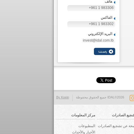
هاتف
+961 1 983306
الفاكس
+961 1 983302
البريد الإلكتروني
invest@idal.com.lb
IDAL©2026 جميع الحقوق محفوظة
By Koein
جيع الصادرات
مركز المعلومات
حة عن تشجيع الصادرات
المطبوعات
الأخبار والأحداث