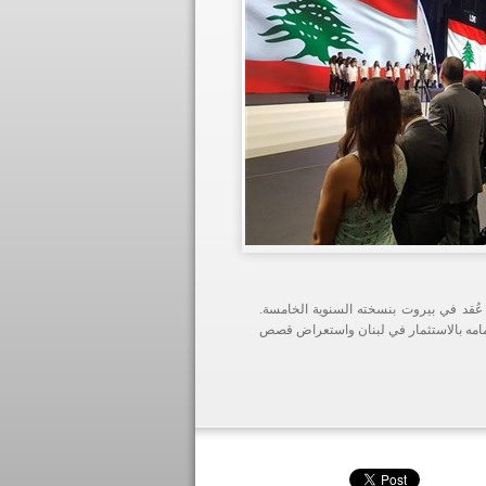
عُقد في بيروت بنسخته السنوية الخامسة.
اهتمامه بالاستثمار في لبنان واستعراض قصص