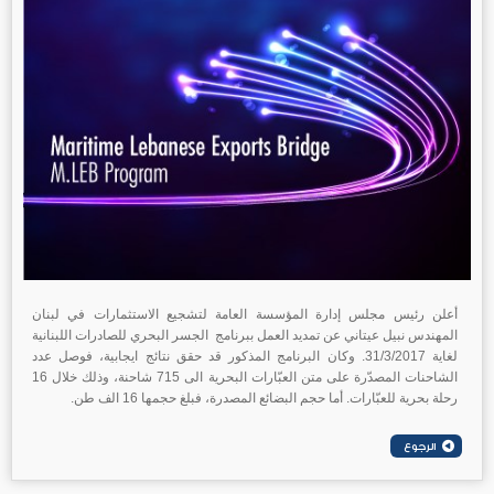
أعلن رئيس مجلس إدارة المؤسسة العامة لتشجيع الاستثمارات في لبنان
المهندس نبيل عيتاني عن تمديد العمل ببرنامج الجسر البحري للصادرات اللبنانية
لغاية 31/3/2017. وكان البرنامج المذكور قد حقق نتائج ايجابية، فوصل عدد
الشاحنات المصدّرة على متن العبّارات البحرية الى 715 شاحنة، وذلك خلال 16
رحلة بحرية للعبّارات. أما حجم البضائع المصدرة، فبلغ حجمها 16 الف طن.