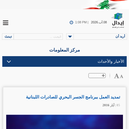
08.آب.2026
1:08 PM |
أريد أن
مركز المعلومات
تمديد العمل ببرنامج الجسر البحري للصادرات اللبنانية
05 |
05 |
05 |
أيار
أيار
أيار
2016
2016
2016