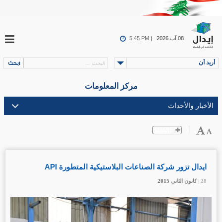
08.آب.2026
5:45 PM |
أريد أن
مركز المعلومات
ايدال تزور شركة الصناعات البلاستيكية المتطورة API
28 |
28 |
28 |
كانون الثاني
كانون الثاني
كانون الثاني
2015
2015
2015