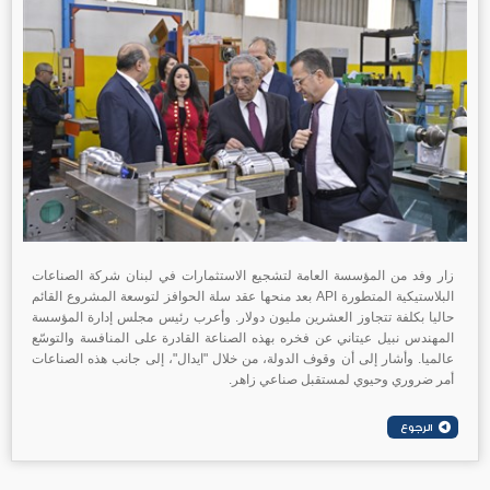
زار وفد من المؤسسة العامة لتشجيع الاستثمارات في لبنان شركة الصناعات
البلاستيكية المتطورة API بعد منحها عقد سلة الحوافز لتوسعة المشروع القائم
حاليا بكلفة تتجاوز العشرين مليون دولار. وأعرب رئيس مجلس إدارة المؤسسة
المهندس نبيل عيتاني عن فخره بهذه الصناعة القادرة على المنافسة والتوسّع
عالميا. وأشار إلى أن وقوف الدولة، من خلال "ايدال"، إلى جانب هذه الصناعات
أمر ضروري وحيوي لمستقبل صناعي زاهر.