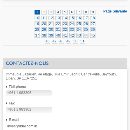
Page Suivante
1
2
3
4
5
6
7
8
9
10
11
12
13
14
15
16
17
18
19
20
21
22
23
24
25
26
27
28
29
30
31
32
33
34
35
36
37
38
39
40
41
42
43
44
45
46
47
48
49
50
51
CONTACTEZ-NOUS
Immeuble Lazarieh, 4e étage, Rue Emir Béchir, Centre-Ville, Beyrouth,
Liban, BP 113-7251
Téléphone
+961 1 983306
Fax
+961 1 983302
E-mail
invest@idal.com.lb