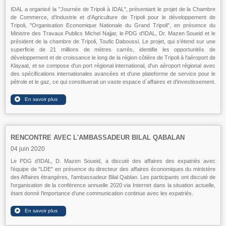
IDAL a organisé la "Journée de Tripoli à IDAL", présentant le projet de la Chambre
de Commerce, d'Industrie et d'Agriculture de Tripoli pour le développement de
Tripoli, "Organisation Economique Nationale du Grand Tripoli", en présence du
Ministre des Travaux Publics Michel Najjar, le PDG d'IDAL, Dr. Mazen Soueid et le
président de la chambre de Tripoli, Toufic Daboussi. Le projet, qui s'étend sur une
superficie de 21 millions de mètres carrés, identifie les opportunités de
développement et de croissance le long de la région côtière de Tripoli à l'aéroport de
Klayaat, et se compose d'un port régional international, d'un aéroport régional avec
des spécifications internationales avancées et d'une plateforme de service pour le
pétrole et le gaz, ce qui constituerait un vaste espace d`affaires et d'investissement.
RENCONTRE AVEC L'AMBASSADEUR BILAL QABALAN
04 juin 2020
Le PDG d'IDAL, D. Mazen Soueid, a discuté des affaires des expatriés avec
l'équipe de "LDE" en présence du directeur des affaires économiques du ministère
des Affaires étrangères, l'ambassadeur Bilal Qablan. Les participants ont discuté de
l'organisation de la conférence annuelle 2020 via Internet dans la situation actuelle,
étant donné l'importance d'une communication continue avec les expatriés.