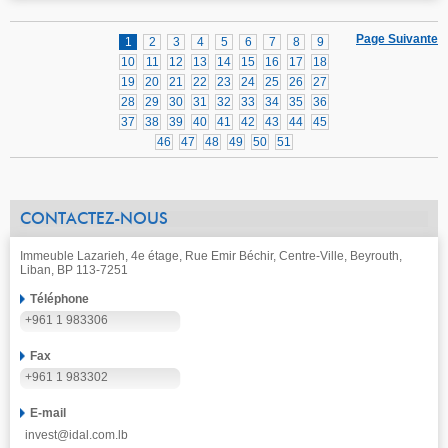
Page Suivante
1
2
3
4
5
6
7
8
9
10
11
12
13
14
15
16
17
18
19
20
21
22
23
24
25
26
27
28
29
30
31
32
33
34
35
36
37
38
39
40
41
42
43
44
45
46
47
48
49
50
51
CONTACTEZ-NOUS
Immeuble Lazarieh, 4e étage, Rue Emir Béchir, Centre-Ville, Beyrouth,
Liban, BP 113-7251
Téléphone
+961 1 983306
Fax
+961 1 983302
E-mail
invest@idal.com.lb