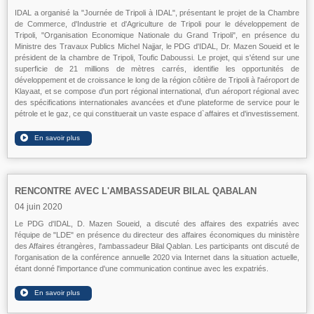
IDAL a organisé la "Journée de Tripoli à IDAL", présentant le projet de la Chambre
de Commerce, d'Industrie et d'Agriculture de Tripoli pour le développement de
Tripoli, "Organisation Economique Nationale du Grand Tripoli", en présence du
Ministre des Travaux Publics Michel Najjar, le PDG d'IDAL, Dr. Mazen Soueid et le
président de la chambre de Tripoli, Toufic Daboussi. Le projet, qui s'étend sur une
superficie de 21 millions de mètres carrés, identifie les opportunités de
développement et de croissance le long de la région côtière de Tripoli à l'aéroport de
Klayaat, et se compose d'un port régional international, d'un aéroport régional avec
des spécifications internationales avancées et d'une plateforme de service pour le
pétrole et le gaz, ce qui constituerait un vaste espace d`affaires et d'investissement.
RENCONTRE AVEC L'AMBASSADEUR BILAL QABALAN
04 juin 2020
Le PDG d'IDAL, D. Mazen Soueid, a discuté des affaires des expatriés avec
l'équipe de "LDE" en présence du directeur des affaires économiques du ministère
des Affaires étrangères, l'ambassadeur Bilal Qablan. Les participants ont discuté de
l'organisation de la conférence annuelle 2020 via Internet dans la situation actuelle,
étant donné l'importance d'une communication continue avec les expatriés.