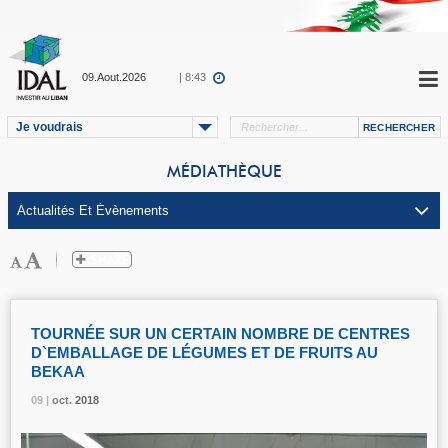
09.Aout.2026
| 8:43
Je voudrais
MÉDIATHÈQUE
TOURNÉE SUR UN CERTAIN NOMBRE DE CENTRES
D`EMBALLAGE DE LÉGUMES ET DE FRUITS AU
BEKAA
09 |
09 |
09 |
09 |
oct.
oct.
oct.
oct.
2018
2018
2018
2018