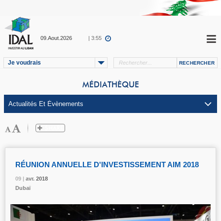
09.Aout.2026
| 3:55
Je voudrais
MÉDIATHÈQUE
RÉUNION ANNUELLE D'INVESTISSEMENT AIM 2018
09 |
09 |
09 |
09 |
09 |
avr.
avr.
avr.
avr.
avr.
2018
2018
2018
2018
2018
Dubaï