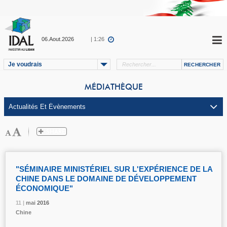
06.Aout.2026
| 1:26
Je voudrais
MÉDIATHÈQUE
"SÉMINAIRE MINISTÉRIEL SUR L'EXPÉRIENCE DE LA
CHINE DANS LE DOMAINE DE DÉVELOPPEMENT
ÉCONOMIQUE"
11 |
11 |
11 |
11 |
11 |
mai
mai
mai
mai
mai
2016
2016
2016
2016
2016
Chine