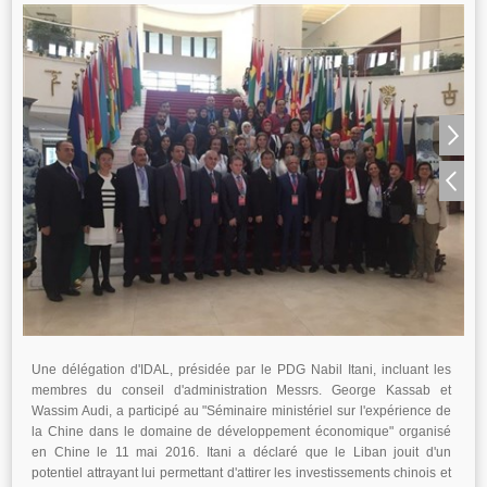
Une délégation d'IDAL, présidée par le PDG Nabil Itani, incluant les
membres du conseil d'administration Messrs. George Kassab et
Wassim Audi, a participé au "Séminaire ministériel sur l'expérience de
la Chine dans le domaine de développement économique" organisé
en Chine le 11 mai 2016. Itani a déclaré que le Liban jouit d'un
potentiel attrayant lui permettant d'attirer les investissements chinois et