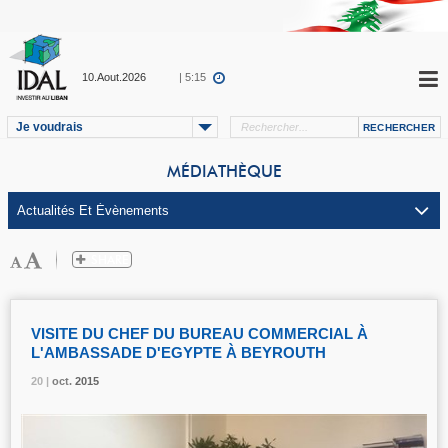
10.Aout.2026
| 5:15
Je voudrais
MÉDIATHÈQUE
VISITE DU CHEF DU BUREAU COMMERCIAL À
L'AMBASSADE D'EGYPTE À BEYROUTH
20 |
20 |
20 |
oct.
oct.
oct.
2015
2015
2015