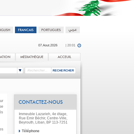
07.Aout.2026
| 20:01
TATION
MÉDIATHÈQUE
ACCEUIL
ur
CONTACTEZ-NOUS
se
és
Immeuble Lazarieh, 4e étage,
Rue Emir Béchir, Centre-Ville,
Beyrouth, Liban, BP 113-7251
es
Téléphone