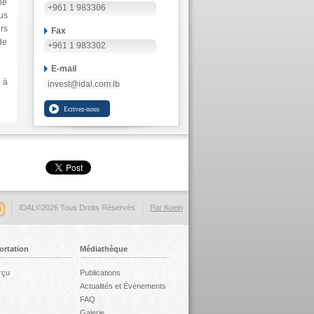
ne
+961 1 983306
us
ers
Fax
de
+961 1 983302
E-mail
 à
invest@idal.com.lb
IDAL©2026 Tous Droits Réservés
Par Koein
ortation
Médiathèque
rçu
Publications
Actualités et Évènements
FAQ
Galerie