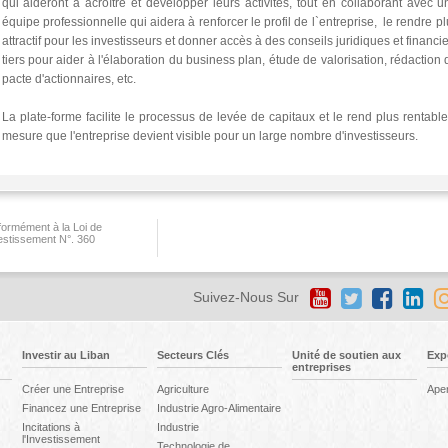
qui aideront à acroître et développer leurs activités, tout en collaborant avec u
équipe professionnelle qui aidera à renforcer le profil de l`entreprise, le rendre pl
attractif pour les investisseurs et donner accès à des conseils juridiques et financi
tiers pour aider à l'élaboration du business plan, étude de valorisation, rédaction 
pacte d'actionnaires, etc.
La plate-forme facilite le processus de levée de capitaux et le rend plus rentable
mesure que l'entreprise devient visible pour un large nombre d'investisseurs.
ormément à la Loi de
vestissement N°. 360
Suivez-Nous Sur
Investir au Liban
Secteurs Clés
Unité de soutien aux
Exp
entreprises
Créer une Entreprise
Agriculture
Ape
Financez une Entreprise
Industrie Agro-Alimentaire
Incitations à
Industrie
l'Investissement
Technologie de