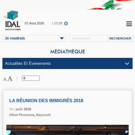
07.Aout.2026
| 10:28
Je voudrais
MÉDIATHÈQUE
LA RÉUNION DES IMMIGRÉS 2018
04 |
04 |
04 |
août
août
août
2018
2018
2018
Hôtel Phoenicia, Beyrouth