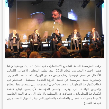
رعت المؤسسة العامة لتشجيع الاستثمارات في لبنان "ايدال"، بوصفها راعيا
ذهبيا، اجتماع المغتربين للعام 2018 الذي نظمه المجلس الاغترابي اللبناني
للأعمال في فندق فينيسيا برعاية رئيس مجلس الوزراء الأستاذ سعد الحريري.
وتمحورت كلمة المؤسسة في جلسة "الرؤية الجديدة لمستقبل الاستثمار في
قطاع تكنولوجيا المعلومات والاتصالات" حول المقومات التي يتمتع بها هذا القطاع
والفرص الواعدة التي يوفرها. وتسعى المؤسسة لأن يصبح لبنان قاعدة
لتكنولوجيا المعلومات والاتصالات في المنطقة بالارتكاز إلى توافر البيئة الحاضنة
لاسيما مسرعات الأعمال والحاضنات والصناديق التي توفر التمويل للمستثمرين
في هذا القطاع.