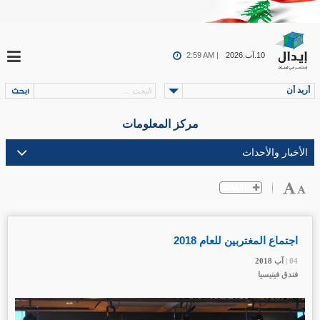
10.آب.2026
2:59 AM |
أريد أن
مركز المعلومات
اجتماع المغتربين للعام 2018
04 |
04 |
04 |
آب
آب
آب
2018
2018
2018
فندق فينيسيا