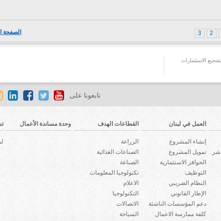
الصفحة ال
3
2
جيع الاستثمارات
تابعونا على
العمل في لبنان
القطاعات الهدف
وحدة مساندة الأعمال
تش
إنشاء المشروع
الزراعة
لم
اشر
تمويل المشروع
الصناعات الغذائية
الحوافز الاستثمارية
الصناعة
التوظيف
تكنولوجيا المعلومات
النظام الضريبي
الاعلام
الإطار القانوني
التكنولوجيا
دعم المؤسسات الناشئة
الاتصالات
كلفة ممارسة الاعمال
السياحة