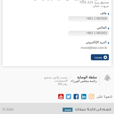
صندوق بريد: 113-7251
بيروت، لبنان
هاتف
+961 1 983306
الفاكس
+961 1 983302
البريد الإلكتروني
invest@idal.com.lb
سلطة الوصاية
بحسب قانون تشجيع
رئاسة مجلس الوزراء
الاستثمارات
رقم 360
تابعونا على
انضم الى لائحة عملائنا
By Koein