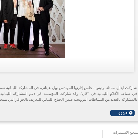
شاركت ايدال، ممثلة برئيس مجلس إدارتها المهندس نبيل عيتاني، في المشاركة اللبنانية ضم
في صناعة الأفلام اللبنانية في "كان". وقد شاركت المؤسسة في دعم المشاركة اللبنانية
بالمشاركة بالعديد من النشاطات الترويجية ضمن الجناح اللبناني للتعريف بالحوافز التي تمنحها
جيع الاستثمارات