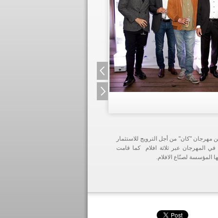
ن مهرجان "كان" من أجل الترويج للاستثمار
 في المهرجان عبر ثلاثة افلام كما قامت
 المؤسسة لصنّاع الافلام.